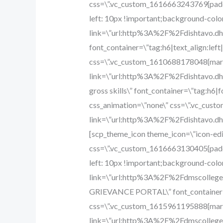
gross skills\” font_container=\”tag:h6|font_size:15px|text_align:left|color:%23979797|line_height:21px\” use_theme_fonts=\”yes\” css_animation=\”none\” css=\”.vc_custom_1616663448612{margin-top: 5px !important;padding-left: 75px !important;}\” link=\”url:http%3A%2F%2Fdishtavo.dhe.goa.gov.in|title:dishtavo|target:_blank\”][/vc_column_inner][vc_column_inner width=\”1/3\”][scp_theme_icon theme_icon=\”icon-edic_record_voice_over\” position_absolute=\”true\” color=\”#ffffff\” css=\”.vc_custom_1616663130405{padding-top: 10px !important;padding-right: 10px !important;padding-bottom: 10px !important;padding-left: 10px !important;background-color: #1e73be !important;}\” hover_color=\”rgba(244,244,244,0.65)\” icon_font_size=\”35px\” link=\”url:http%3A%2F%2Fdmscollege.ac.in%2Fstudent-grievance-portal%2F|title:Apply%20Online\”][vc_custom_heading text=\”STUDENT GRIEVANCE PORTAL\” font_container=\”tag:h6|text_align:left|color:%23ffffff\” use_theme_fonts=\”yes\” css_animation=\”none\” css=\”.vc_custom_1615961195888{margin-top: 10px !important;margin-bottom: 5px !important;padding-left: 75px !important;}\” link=\”url:http%3A%2F%2Fdmscollege.ac.in%2Fstudent-grievance-portal%2F|title:Apply%20Online|rel:nofollow\”][/vc_column_inner][vc_column_inner width=\”1/3\” css=\”.vc_custom_1490005581791{margin-bottom: 0px !important;}\”][scp_theme_icon theme_icon=\”icon-edsigns3\” position_absolute=\”true\” color=\”#ffffff\” css=\”.vc_custom_1616663487237{padding-top: 10px !important;padding-right: 10px !important;padding-bottom: 10px !important;padding-left: 10px !important;background-color: #d93ad0 !important;}\” hover_color=\”rgba(244,244,244,0.65)\” icon_font_size=\”35px\” link=\”url:http%3A%2F%2Fdmscollege.ac.in%2Fsports%2F|title:Sports\”][vc_custom_heading text=\”ACHIEVEMENTS\” font_container=\”tag:h6|text_align:left|color:%23ffffff\” use_theme_fonts=\”yes\” css_animation=\”none\” css=\”.vc_custom_1615962043833{margin-top: 10px !important;margin-bottom: 5px !important;padding-left: 75px !important;}\” link=\”url:http%3A%2F%2Fdmscollege.ac.in%2Fsports%2F\”][vc_custom_heading text=\”Sports Awards\” font_container=\”tag:h6|font_size:15px|text_align:left|color:%23979797|line_height:21px\” use_theme_fonts=\”yes\” css_animation=\”none\” css=\”.vc_custom_1615962055234{margin-top: 5px !important;padding-left: 75px !important;}\” link=\”url:http%3A%2F%2Fdmscollege.ac.in%2Fsports%2F\”][/vc_column_inner][/vc_row_inner][/vc_column][vc_column width=\”1/3\” css=\”.vc_custom_1490004533923{margin-bottom: 0px !important;padding-top: 0px !important;background-color: #e6be1e !important;}\” el_class=\”hoverable\”][vc_raw_html css=\”.vc_custom_1489492538760{margin-bottom: 0px !important;}\”]JTNDc3BhbiUyMGNsYXNzJTNEJTIyYW5pbSUyMiUzRSUzQyUyRnNwYW4lM0U=[/vc_raw_html][scp_content_box link=\”url:http%3A%2F%2Fdmscollege.ac.in%2Fcategory%2Fnotices%2F|title:News%20%26%20Notice||\” css=\”.vc_custom_1593145404672{padding-top: 30px !important;padding-bottom: 30px !important;}\”][vc_custom_heading text=\”News & Notices\” font_con