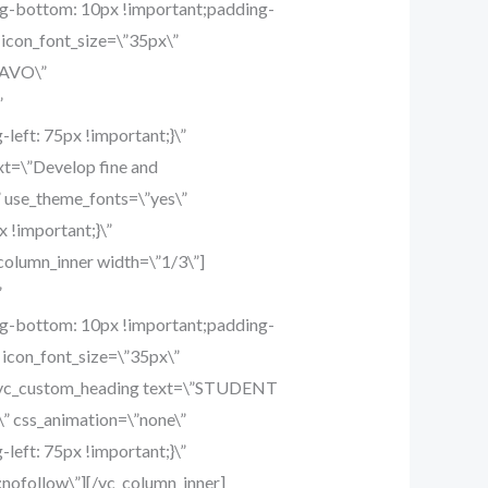
80214766{margin-bottom: 0px !important;padding-bottom: 0px !important;}\”][/vc_column_inner][vc_column_inner width=\”2/3\” css=\”.vc_custom_1490100250288{padding-top: 20px !important;}\”][vc_custom_heading text=\”Dr. D.B. Arolkar\” font_container=\”tag:h6|font_size:18px|text_align:left|color:%23000000\” use_theme_fonts=\”yes\” css=\”.vc_custom_1583557759411{margin-top: 0px !important;margin-bottom: 0px !important;}\” el_class=\”wh-title-with-label\”][vc_custom_heading text=\”Principal\” font_container=\”tag:h6|font_size:13px|text_align:left|color:%23000000\” use_theme_fonts=\”yes\” css=\”.vc_custom_1615961908420{margin-top: -3px !important;margin-bottom: 0px !important;}\”][vc_custom_heading text=\”We focus on nation building by imparting education to all.\” font_container=\”tag:p|font_size:15px|text_align:left|color:%23979797|line_height:22px\” use_theme_fonts=\”yes\” css=\”.vc_custom_1585900975820{margin-top: 4px !important;margin-bottom: 20px !important;}\”][/vc_column_inner][/vc_row_inner][vc_row_inner css=\”.vc_custom_1490102846968{margin-right: 0px !important;margin-bottom: 15px !important;margin-left: 0px !important;background-color: #ffffff !important;}\”][vc_column_inner width=\”1/3\” css=\”.vc_custom_1490102145392{margin-bottom: 0px !important;padding-top: 25px !important;padding-left: 20px !important;}\”][vc_single_image image=\”3952\” img_size=\”110×110\” alignment=\”center\” style=\”vc_box_circle_2\” css=\”.vc_custom_1600856287821{margin-bottom: 0px !important;padding-bottom: 0px !important;}\”][/vc_column_inner][vc_column_inner width=\”2/3\” css=\”.vc_custom_1490100250288{padding-top: 20px !important;}\”][vc_custom_heading text=\”Ms. Rashmi Redkar\” font_container=\”tag:h6|font_size:18px|text_align:left|color:%23000000\” use_theme_fonts=\”yes\” css=\”.vc_custom_1591079782995{margin-top: 0px !important;margin-bottom: 0px !important;}\” el_class=\”wh-title-with-label\”][vc_custom_heading