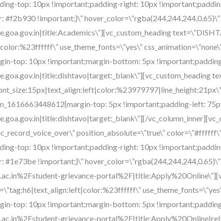
tainer=\”tag:h2|font_size:40px|text_align:left|color:%23ffffff\” use_theme_fonts=\”yes\” css=\”.vc_custom_1593145823225{margin-top: 0px !important;padding-right: 80px !important;padding-left: 25px !important;}\” link=\”url:http%3A%2F%2Fdmscollege.ac.in%2Fcategory%2Fnotices%2F||target:%20_blank|\” el_class=\”side-by-side\”][vc_raw_html]JTNDJTIxLS0lMjAlM0NzcGFuJTIwY2xhc3MlM0QlMjJiYWRnZSUyMiUyMHN0eWxlJTNEJTIyYmFja2dyb3VuZCUzQXllbGxvdyUzQmNvbG9yJTNBcmVkJTNCbWFyZ2luLXRvcCUzQTE1cHglM0IlMjIlM0VORVclM0MlMkZzcGFuJTNFJTIwLS0lM0U=[/vc_raw_html][scp_theme_icon theme_icon=\”icon-edarrow\” alignment=\”right\” color=\”#ffffff\” icon_font_size=\”40px\” css=\”.vc_custom_1490009170172{margin-top: -52px !important;margin-right: 15px !important;}\”][/scp_content_box][/vc_column][/vc_row][vc_row][vc_column width=\”2/3\” css=\”.vc_custom_1493298450044{margin-right: 40px !important;padding-top: 15px !important;}\”][vc_custom_heading text=\”Dnyanprassarak Mandal’s college and Research Centre is a premier Institution of higher education in Goa. It is one of the oldest and prestigious colleges in Goa and right from its inception in 1974, for the last forty years it has successively contributed towards the welfare of the society by imparting quality education. Located on the picturesque Assagao hill, with a campus spreading over 20 acres of land, the college offers diverse courses at Undergraduate, Post-Graduate level and a Research Centre.\” font_container=\”tag:h6|font_size:12pt|text_align:left|color:%230a0a0a|line_height:38px\” use_theme_fonts=\”yes\” css=\”.vc_custom_1615975360728{margin-top: 25px !important;margin-bottom: 35px !important;}\”][/vc_column][vc_column width=\”1/3\” css=\”.vc_custom_1486475787310{padding-top: 10px !important;padding-right: 35px !important;padding-left: 35px !important;background-color: #ededed !important;}\”][vc_separator color=\”custom\” accent_color=\”rgba(168,168,168,0.46)\” css=\”.vc_custom_1592982758261{margin-top: 20px !important;margin-bottom: 0px !important;}\”][vc_custom_heading text=\”VACANCIES\” font_container=\”tag:div|font_size:14px|text_align:left|color:%237c7c7c\” google_fonts=\”font_family:Montserrat%3Aregular%2C700|font_style:700%20bold%20regular%3A700%3Anormal\” class=\”“material-icons“\” css=\”.vc_custom_1592982118956{margin-top: 20px !important;margin-bottom: 20px !important;}\” link=\”url:http%3A%2F%2Fdmscollege.ac.in%2Fcategory%2Fvacancies%2F|||\” el_class=\”side-by-side\”][vc_raw_html]JTNDJTIxLS0lMjAlM0NzcGFuJTIwY2xhc3MlM0QlMjJiYWRnZSUyMiUyMHN0eWxlJTNEJTIyYmFja2dyb3VuZCUzQXllbGxvdyUzQmNvbG9yJTNBcmVkJTNCbWFyZ2luLXRvcCUzQTE1cHglM0IlMjIlM0VORVclM0MlMkZzcGFuJTNFJTIwLS0lM0U=[/vc_raw_html][vc_separator color=\”custom\” accent_color=\”rgba(168,168,168,0.46)\” css=\”.vc_custom_1592982684839{margin-bottom: 0px !important;}\”][vc_custom_heading text=\”LOCKDOWN ACTIVITIES\” font_container=\”tag:div|font_size:14px|text_align:left|color:%237c7c7c\” google_fonts=\”font_family:Montserrat%3Aregular%2C700|font_style:700%20bold%20regular%3A700%3Anormal\” css=\”.vc_custom_1618384633405{margin-top: 20px !important;margin-bottom: 20px !important;}\” link=\”url:http%3A%2F%2Fdmscollege.ac.in%2Fcovid-19%2F|title:NIRF|target:_blank\” el_class=\”side-by-side\”][vc_separator color=\”custom\” accent_color=\”rgba(168,168,168,0.46)\” css=\”.vc_custom_1592982649177{margin-bottom: 0px !important;}\”][vc_custom_heading text=\”EK BHARAT SHRESHTHA BHARAT\” font_container=\”tag:div|font_size:14px|text_align:left|color:%237c7c7c\” google_fonts=\”font_family:Montserrat%3Aregular%2C700|font_style:700%20bold%20regular%3A700%3Anormal\” css=\”.vc_custom_1593071591895{margin-top: 25px !important;margin-bottom: 20px !important;}\” link=\”url:http%3A%2F%2Fdmscollege.ac.in%2Fek-bharat-shreshtha-bharat%2F|title:Ek%20Bharat%20Shreshtha%20Bharat|target:%20_blank|\” el_class=\”wh-title-with-label side-by-side\”][vc_raw_html]JTNDJTIxLS0lMjAlM0NzcGFuJTIwY2xhc3MlM0QlMjJiYWRnZSUyMiUyMHN0eWxlJTNEJTIyYmFja2dyb3VuZCUzQXllbGxvdyUzQmNvbG9yJTNBcmVkJTNCbWFyZ2luLXRvcCUzQTE1cHglM0IlMjIlM0VORVclM0MlMkZzcGFuJTNFJTIwLS0lM0U=[/vc_raw_html][/vc_column][/vc_row][vc_row][vc_column width=\”1/3\”][vc_custom_heading text=\”Beloved Professors\” font_container=\”tag:h4|text_align:left\” use_theme_fonts=\”yes\” css=\”.vc_custom_1581511336263{margin-top: 0px !important;margin-bottom: 5px !important;}\”][vc_custom_heading text=\”\” font_container=\”tag:h6|font_size:14px|text_align:left|color:%236c98e1\” use_theme_fonts=\”yes\” css=\”.vc_custom_1580122330284{margin-top: 5px !important;margin-bottom: 30px !important;}\”][vc_row_inner css=\”.vc_custom_1491207838807{margin-right: 0px !important;margin-bottom: 15px !important;margin-left: 0px !important;padding-bottom: 5px !important;background-color: #f5f5f5 !important;}\”][vc_column_inner width=\”1/3\” css=\”.vc_custom_1490102145392{margin-bottom: 0px !important;padding-top: 25px !important;padding-left: 20px !important;}\”][vc_single_image image=\”1686\” img_size=\”110×110\” alignment=\”center\” style=\”vc_box_circle_2\” css=\”.vc_custom_15910